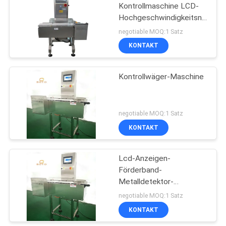
Kontrollmaschine LCD-
Hochgeschwindigkeitsnachwie
49
170L online
negotiable MOQ:1 Satz
KONTAKT
Universalzugprüfmaschi
Kontrollwäger-Maschine
negotiable MOQ:1 Satz
KONTAKT
18
Charpy-
Lcd-Anzeigen-
Förderband-
Auswirkungs-
Metalldetektor-
Prüfmaschine
Nahrungsmittelgrad-
negotiable MOQ:1 Satz
Kontrollwäger 110V
KONTAKT
Wechselstrom