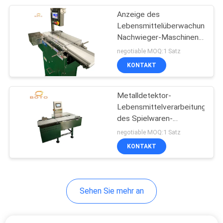
Anzeige des
11
Lebensmittelüberwachungs-
Würfel-
Nachwieger-Maschinen-
Metalldetektor-150mm
negotiable MOQ:1 Satz
Kompressions-
0.1g LCD
KONTAKT
Prüfmaschine
Metalldetektor-
Lebensmittelverarbeitung
des Spielwaren-
13
Nachwieger-Förderer-
negotiable MOQ:1 Satz
Elektronische Härte-
150mm
KONTAKT
Prüfvorrichtung
Sehen Sie mehr an