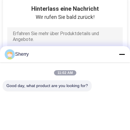
9
Hinterlass eine Nachricht
Stärke-Messgerät
Wir rufen Sie bald zurück!
zerstörungsfreier
Prüfung
Sherry
11
11:02 AM
LÄRM
Good day, what product are you looking for?
Abnutzungsprüfvorricht
Beliebte Kategorien
Alle
Temperatur-
Klimatest-Kammern
Feuchtigkeits-Test-
Kammer
14