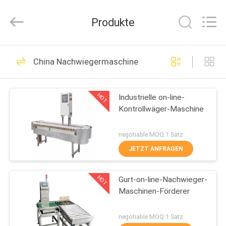
BOTO
GROUP
LTD.
Produkte
All
Rights
Reserved.
HAUS
1689
China Nachwiegermaschine
Klimatest-Kammern
PRODUKTE
HOT
Industrielle on-line-
Kontrollwäger-Maschine
ÜBER
UNS
negotiable MOQ:1 Satz
JETZT ANFRAGEN
515
FABRIK-
Temperatur-
HOT
Gurt-on-line-Nachwieger-
AUSFLUG
Maschinen-Förderer
Feuchtigkeits-Test-
QUALITÄTSKONTROLLE
negotiable MOQ:1 Satz
Kammer