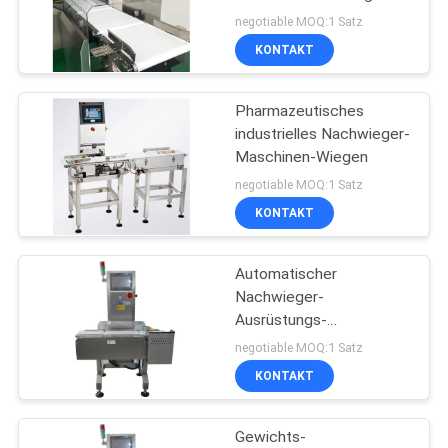
Maschine online
DATENSCHUTZRICHTLINIE
negotiable MOQ:1 Satz
dynamisch
KONTAKT
204
Pharmazeutisches
Labormuffelofen
industrielles Nachwieger-
Maschinen-Wiegen
negotiable MOQ:1 Satz
KONTAKT
Automatischer
60
Nachwieger-
Klimatische
Ausrüstungs-
Förderband-
negotiable MOQ:1 Satz
Testkammer
Kontrollwäger
KONTAKT
Gewichts-