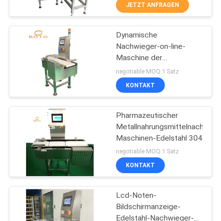
JETZT ANFRAGEN
TRETEN
Dynamische
SIE
685
Nachwieger-on-line-
MIT
Maschine der
Salzsprühtestkammer
UNS
Nahrungrohs mit
negotiable MOQ:1 Satz
Ausstoßer
IN
KONTAKT
VERBINDUNG
Pharmazeutischer
Metallnahrungsmittelnachwieg
FORDERN
Maschinen-Edelstahl 304
90
SIE EIN
negotiable MOQ:1 Satz
KONTAKT
ZITAT
Labortrockenofen
Lcd-Noten-
SITEMAP
Bildschirmanzeige-
Edelstahl-Nachwieger-