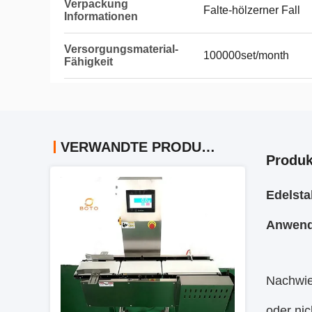
Verpackung
Falte-hölzerner Fall
Informationen
Versorgungsmaterial-
100000set/month
Fähigkeit
VERWANDTE PRODUKTE
Produk
Edelsta
Anwend
Nachwieg
oder nic