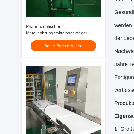
Gesundh
werden,
Pharmazeutischer
Metallnahrungsmittelnachwieger-
der Lebe
Maschinen-Edelstahl 304
Beste Preis erhalten
Nachwie
Jahre Te
Fertigun
verbesse
Produkt
Eigensc
1.
Große