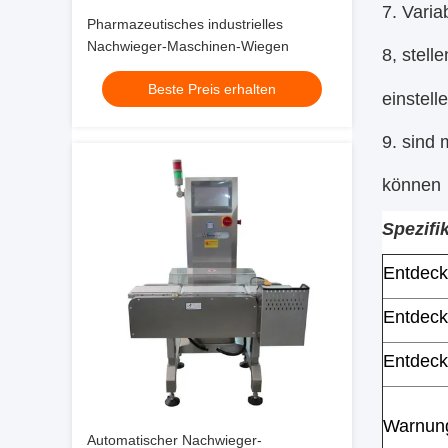
7. Varia
Pharmazeutisches industrielles
Nachwieger-Maschinen-Wiegen
8, stel
Beste Preis erhalten
einstell
9. sind
können
Spezifi
Entdeck
Entdec
Entdeck
Warnun
Automatischer Nachwieger-