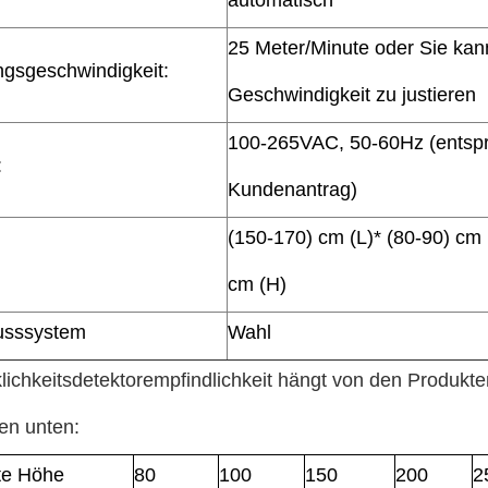
25 Meter/Minute oder Sie kan
gsgeschwindigkeit:
Geschwindigkeit zu justieren
100-265VAC, 50-60Hz (entsp
:
Kundenantrag)
(150-170) cm (L)* (80-90) cm
cm (H)
usssystem
Wahl
lichkeitsdetektorempfindlichkeit hängt von den Produkt
en unten:
lte Höhe
80
100
150
200
2