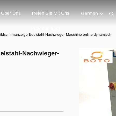
Über Uns
Treten Sie Mit Uns
German
In Verbindung
ildschirmanzeige-Edelstahl-Nachwieger-Maschine online dynamisch
elstahl-Nachwieger-