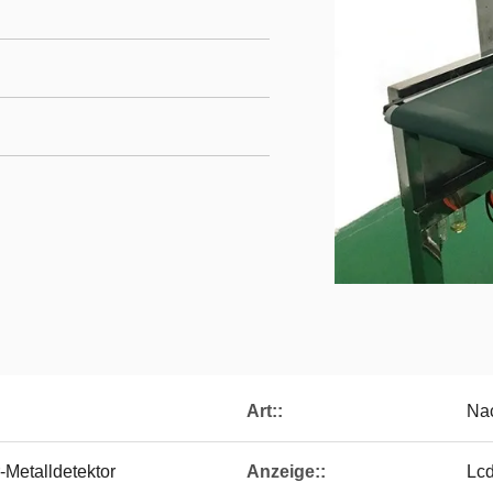
Art::
Nac
Metalldetektor
Anzeige::
Lcd