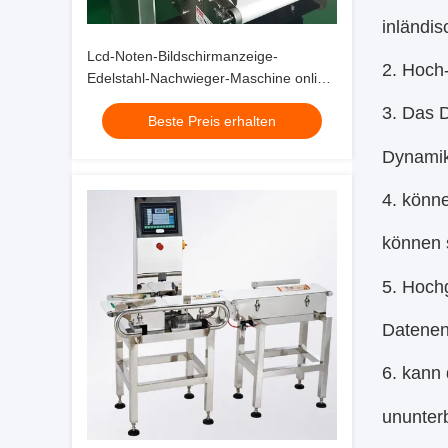
inländi
Lcd-Noten-Bildschirmanzeige-
2. Hoch
Edelstahl-Nachwieger-Maschine online
dynamisch
3. Das D
Beste Preis erhalten
Dynamik 
4. könn
können 
5. Hochg
Datenen
6. kann 
ununterb