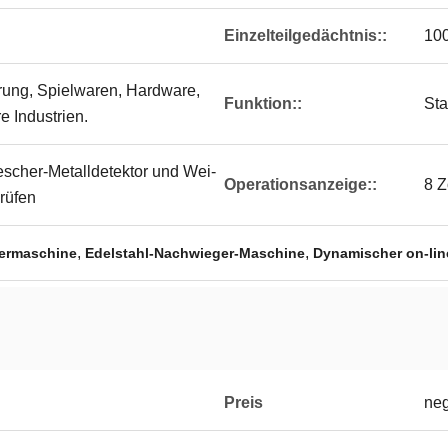
Einzelteilgedächtnis::
100
ung, Spielwaren, Hardware,
Funktion::
Sta
 Industrien.
cher-Metalldetektor und Wei-
Operationsanzeige::
8 Z
rüfen
,
,
ermaschine
Edelstahl-Nachwieger-Maschine
Dynamischer on-li
Preis
neg