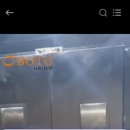
BOTO
GROUP
LTD.
All
Rights
Reserved.
HAUS
PRODUKTE
ÜBER
UNS
FABRIK-
AUSFLUG
QUALITÄTSKONTROLLE