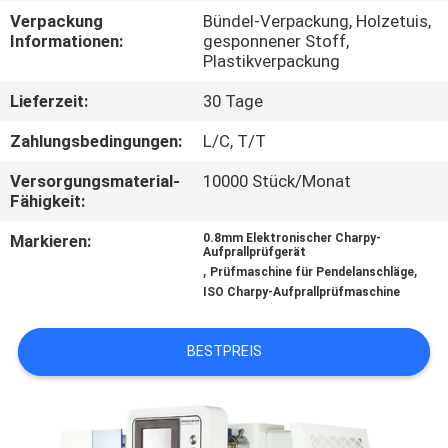
Verpackung
Bündel-Verpackung, Holzetuis,
TRETEN
Informationen:
gesponnener Stoff,
Plastikverpackung
SIE
Lieferzeit:
30 Tage
MIT
UNS
Zahlungsbedingungen:
L/C, T/T
IN
Versorgungsmaterial-
10000 Stück/Monat
Fähigkeit:
VERBINDUNG
Markieren:
0.8mm Elektronischer Charpy-
Aufprallprüfgerät
,
,
FORDERN
Prüfmaschine für Pendelanschläge
ISO Charpy-Aufprallprüfmaschine
SIE EIN
ZITAT
BESTPREIS
SITEMAP