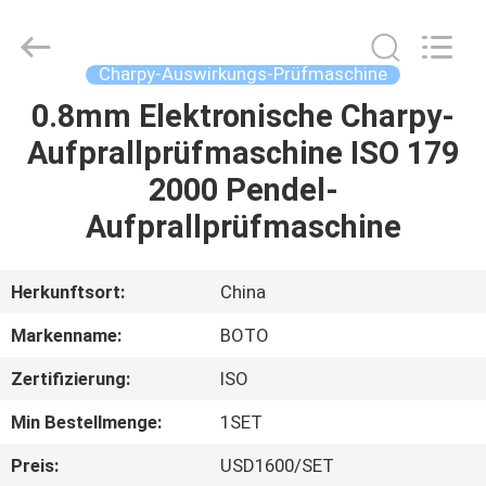
BOTO
GROUP
LTD.
All
Rights
Charpy-Auswirkungs-Prüfmaschine
Reserved.
0.8mm Elektronische Charpy-
HAUS
Aufprallprüfmaschine ISO 179
PRODUKTE
2000 Pendel-
Aufprallprüfmaschine
ÜBER
UNS
Herkunftsort:
China
Markenname:
BOTO
FABRIK-
Zertifizierung:
ISO
AUSFLUG
Min Bestellmenge:
1SET
QUALITÄTSKONTROLLE
Preis:
USD1600/SET