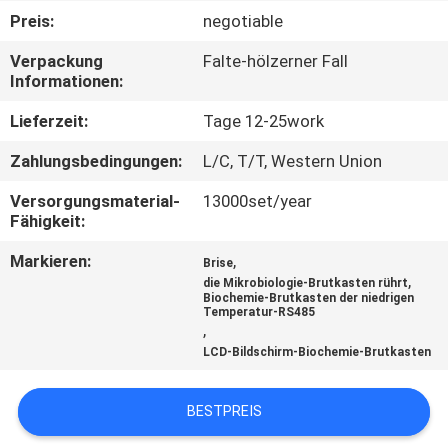
Preis:
negotiable
TRETEN
Verpackung
Falte-hölzerner Fall
SIE
Informationen:
MIT
Lieferzeit:
Tage 12-25work
UNS
Zahlungsbedingungen:
L/C, T/T, Western Union
IN
Versorgungsmaterial-
13000set/year
VERBINDUNG
Fähigkeit:
Markieren:
,
Brise
FORDERN
,
die Mikrobiologie-Brutkasten rührt
Biochemie-Brutkasten der niedrigen
SIE EIN
Temperatur-RS485
,
ZITAT
LCD-Bildschirm-Biochemie-Brutkasten
SITEMAP
BESTPREIS