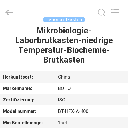
BOTO
GROUP
LTD.
All
Rights
Laborbrutkasten
Reserved.
Mikrobiologie-
HAUS
Laborbrutkasten-niedrige
PRODUKTE
Temperatur-Biochemie-
Brutkasten
ÜBER
UNS
Herkunftsort:
China
Markenname:
BOTO
FABRIK-
Zertifizierung:
ISO
AUSFLUG
Modellnummer:
BT-HPX-A-400
QUALITÄTSKONTROLLE
Min Bestellmenge:
1set