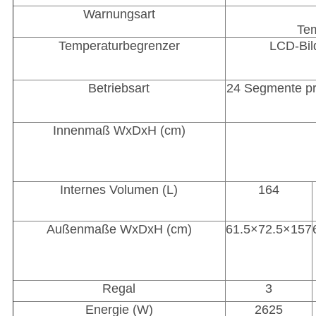
Warnungsart
Te
Temperaturbegrenzer
LCD-Bil
Betriebsart
24 Segmente pro
Innenmaß WxDxH (cm)
Internes Volumen (L)
164
Außenmaße WxDxH (cm)
61.5×72.5×157
Regal
3
Energie (W)
2625