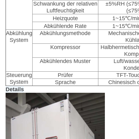
Schwankung der relativen
±5%RH (≤7
Luftfeuchtigkeit
(≤7
Heizquote
1~15℃/min
Abkühlende Rate
1~15℃/min
Abkühlung
Abkühlungsmethode
Mechanische
System
Kühl
Kompressor
Halbhermetisch
Komp
Abkühlendes Muster
Luft/wass
Konde
Steuerung
Prüfer
TFT-Tou
System
Sprache
Chinesisch 
Details