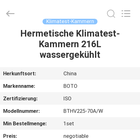
BOTO
GROUP
LTD.
All
Rights
Klimatest-Kammern
Reserved.
Hermetische Klimatest-
HAUS
Kammern 216L
PRODUKTE
wassergekühlt
ÜBER
Herkunftsort:
China
UNS
Markenname:
BOTO
Zertifizierung:
ISO
FABRIK-
Modellnummer:
BTHV225-70A/W
AUSFLUG
Min Bestellmenge:
1set
QUALITÄTSKONTROLLE
Preis:
negotiable