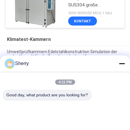
SUS304 große
trocknende Oven
3000-5000USD MOQ:1 Satz
Industrial
KONTAKT
Klimatest-Kammern
Umweltprüfkammern Edelstahlkonstruktion Simulation der
realen Umwelt für die Zuverlässigkeitsprüfung
Sherry
Klimatisierte Prüfkammern Temperaturgleichmäßigkeit ±1°C
Anpassbar Verfügbar
4:11 PM
Umweltprüfkammern Großer Temperaturbereich
-70℃~+180℃ Hohe Präzision für Zuverlässigkeitsprüfungen
Good day, what product are you looking for?
Beliebte Kategorien
Alle
Temperatur-
Klimatest-Kammern
Feuchtigkeits-Test-