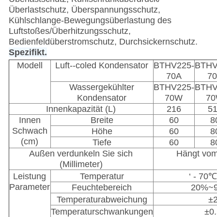
Überlastschutz, Überspannungsschutz,
Kühlschlange-Bewegungsüberlastung des
Luftstoßes/Überhitzungsschutz,
Bedienfeldüberstromschutz, Durchsickernschutz.
Spezifikt.
Modell
Luft--coled Kondensator
BTHV225-
BTHV
70A
7
Wassergekühlter
BTHV225-
BTHV
Kondensator
70W
7
Innenkapazität (L)
216
5
Innen
Breite
60
8
Schwach
Höhe
60
8
(cm)
Tiefe
60
8
Außen verdunkeln Sie sich
Hängt vom
(Millimeter)
Leistung
Temperatur
‘ - 7
Parameter
Feuchtebereich
20%~
Temperaturabweichung
±
Temperaturschwankungen
±0