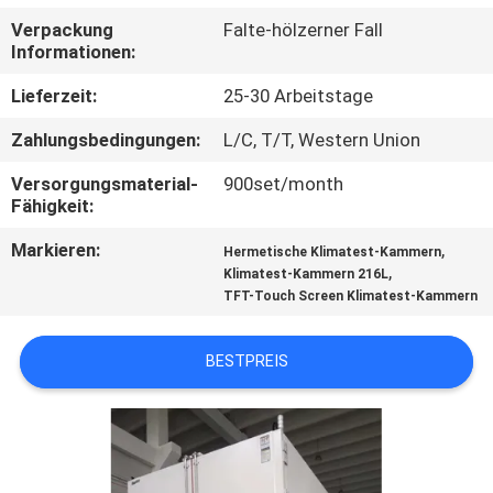
Verpackung
Falte-hölzerner Fall
TRETEN
Informationen:
SIE
Lieferzeit:
25-30 Arbeitstage
MIT
Zahlungsbedingungen:
L/C, T/T, Western Union
UNS
Versorgungsmaterial-
900set/month
IN
Fähigkeit:
VERBINDUNG
Markieren:
,
Hermetische Klimatest-Kammern
,
Klimatest-Kammern 216L
TFT-Touch Screen Klimatest-Kammern
FORDERN
SIE EIN
BESTPREIS
ZITAT
SITEMAP