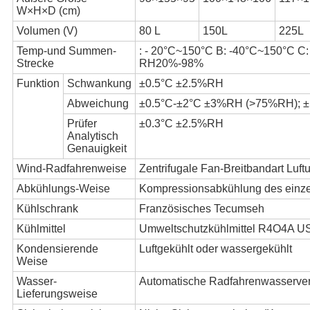
W×H×D (cm)
Volumen (V)
80 L
150L
225L
Temp-und Summen-
: - 20°C~150°C B: -40°C~150°C C
Strecke
RH20%-98%
Funktion
Schwankung
±0.5°C ±2.5%RH
Abweichung
±0.5°C-±2°C ±3%RH (>75%RH);
Prüfer
±0.3°C ±2.5%RH
Analytisch
Genauigkeit
Wind-Radfahrenweise
Zentrifugale Fan-Breitbandart Luf
Abkühlungs-Weise
Kompressionsabkühlung des einz
Kühlschrank
Französisches Tecumseh
Kühlmittel
Umweltschutzkühlmittel R4O4A U
Kondensierende
Luftgekühlt oder wassergekühlt
Weise
Wasser-
Automatische Radfahrenwasserve
Lieferungsweise