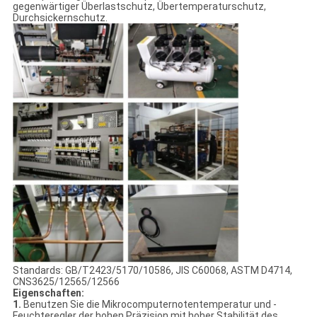
gegenwärtiger Überlastschutz, Übertemperaturschutz,
Durchsickernschutz.
Standards: GB/T2423/5170/10586, JIS C60068, ASTM D4714,
CNS3625/12565/12566
Eigenschaften:
1.
Benutzen Sie die Mikrocomputernotentemperatur und -
Feuchteregler der hohen Präzision mit hoher Stabilität des