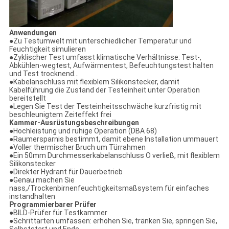
Anwendungen
●
Zu Testumwelt mit unterschiedlicher Temperatur und
Feuchtigkeit simulieren
●Zyklischer Test umfasst klimatische Verhältnisse: Test-,
Abkühlen-wegtest, Aufwärmentest, Befeuchtungstest halten
und Test trocknend…
●Kabelanschluss mit flexiblem Silikonstecker, damit
Kabelführung die Zustand der Testeinheit unter Operation
bereitstellt
●Legen Sie Test der Testeinheitsschwäche kurzfristig mit
beschleunigtem Zeiteffekt frei
Kammer-Ausrüstungsbeschreibungen
●
Hochleistung und ruhige Operation (DBA 68)
●Raumersparnis bestimmt, damit ebene Installation ummauert
●Voller thermischer Bruch um Türrahmen
●Ein 50mm Durchmesserkabelanschluss O verließ, mit flexiblem
Silikonstecker
●Direkter Hydrant für Dauerbetrieb
●Genau machen Sie
nass,/Trockenbirnenfeuchtigkeitsmaßsystem für einfaches
instandhalten
Programmierbarer Prüfer
●
BILD-Prüfer für Testkammer
●Schrittarten umfassen: erhöhen Sie, tränken Sie, springen Sie,