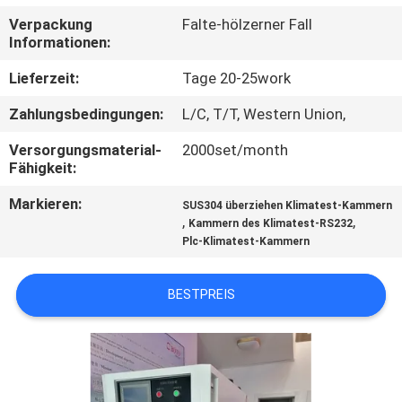
Verpackung
Falte-hölzerner Fall
TRETEN
Informationen:
SIE
Lieferzeit:
Tage 20-25work
MIT
Zahlungsbedingungen:
L/C, T/T, Western Union,
UNS
Versorgungsmaterial-
2000set/month
IN
Fähigkeit:
VERBINDUNG
Markieren:
SUS304 überziehen Klimatest-Kammern
,
,
Kammern des Klimatest-RS232
Plc-Klimatest-Kammern
FORDERN
SIE EIN
BESTPREIS
ZITAT
SITEMAP