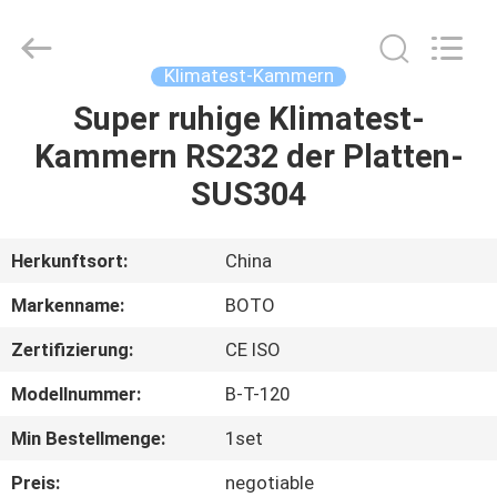
BOTO
GROUP
LTD.
All
Rights
Klimatest-Kammern
Reserved.
Super ruhige Klimatest-
HAUS
Kammern RS232 der Platten-
PRODUKTE
SUS304
ÜBER
Herkunftsort:
China
UNS
Markenname:
BOTO
Zertifizierung:
CE ISO
FABRIK-
Modellnummer:
B-T-120
AUSFLUG
Min Bestellmenge:
1set
QUALITÄTSKONTROLLE
Preis:
negotiable