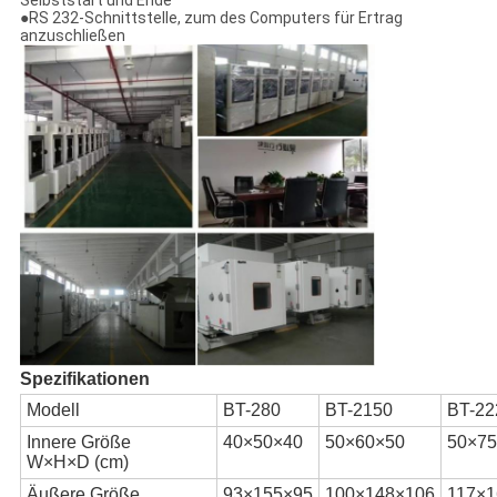
Selbststart und Ende
●RS 232-Schnittstelle, zum des Computers für Ertrag
anzuschließen
Spezifikationen
Modell
BT-280
BT-2150
BT-22
Innere Größe
40×50×40
50×60×50
50×75
W×H×D (cm)
Äußere Größe
93×155×95
100×148×106
117×1