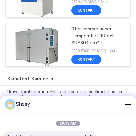
3500USD MOQ:1 Satz
KONTAKT
Ofenkammer hoher
Temperatur PID-sek
SUS304 große
trocknende Oven
3000-5000USD MOQ:1 Satz
Industrial
KONTAKT
Klimatest-Kammern
Umweltprüfkammern Edelstahlkonstruktion Simulation der
realen Umwelt für die Zuverlässigkeitsprüfung
Sherry
Klimatisierte Prüfkammern Temperaturgleichmäßigkeit ±1°C
Anpassbar Verfügbar
10:08 AM
Umweltprüfkammern Großer Temperaturbereich
-70℃~+180℃ Hohe Präzision für Zuverlässigkeitsprüfungen