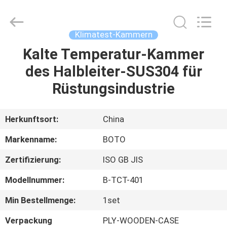
BOTO
GROUP
LTD.
All
Rights
Klimatest-Kammern
Reserved.
Kalte Temperatur-Kammer
HAUS
des Halbleiter-SUS304 für
PRODUKTE
Rüstungsindustrie
ÜBER
Herkunftsort:
China
UNS
Markenname:
BOTO
Zertifizierung:
ISO GB JIS
FABRIK-
Modellnummer:
B-TCT-401
AUSFLUG
Min Bestellmenge:
1set
QUALITÄTSKONTROLLE
Verpackung
PLY-WOODEN-CASE