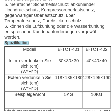
5. mehrfacher Sicherheitsschutz: abkühlender
Hochdruckschutz, Kompressorüberlastschutz,
gegenwärtiger Überlastschutz, über
Temperaturschutz, Durchsickernschutz.
6. können die Luftkühlung oder die Wasserkühlung
entsprechend Kundenanforderungen vorgewählt
werden.
Spezifikation
Modell
B-TCT-401
B-TCT-402
Intern verdunkeln Sie
30×30×30
40×40×40
sich (cm)
(W*H*D)
Extern verdunkeln Sie
118×185×180
128×195×190
sich (cm)
(W*H*D)
Beispielgewicht
5KG
10KG