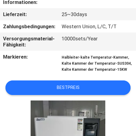
Informationen:
TRETEN
Lieferzeit:
25~30days
SIE
Zahlungsbedingungen:
Western Union, L/C, T/T
MIT
Versorgungsmaterial-
10000sets/Year
UNS
Fähigkeit:
IN
Markieren:
,
Halbleiter-kalte Temperatur-Kammer
,
VERBINDUNG
Kalte Kammer der Temperatur-SUS304
Kalte Kammer der Temperatur-15KW
FORDERN
BESTPREIS
SIE EIN
ZITAT
SITEMAP