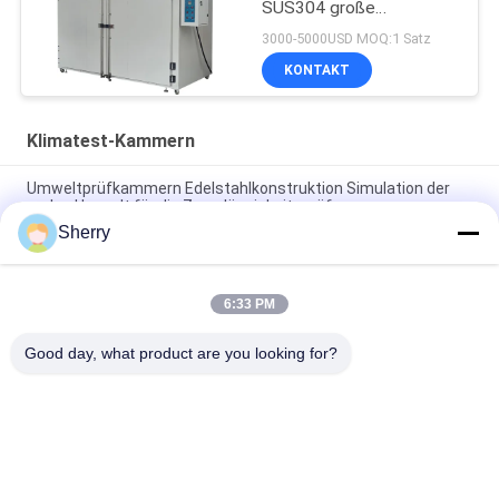
SUS304 große
trocknende Oven
3000-5000USD MOQ:1 Satz
Industrial
KONTAKT
Klimatest-Kammern
Umweltprüfkammern Edelstahlkonstruktion Simulation der
realen Umwelt für die Zuverlässigkeitsprüfung
Sherry
Klimatisierte Prüfkammern Temperaturgleichmäßigkeit ±1°C
Anpassbar Verfügbar
6:33 PM
Umweltprüfkammern Großer Temperaturbereich
-70℃~+180℃ Hohe Präzision für Zuverlässigkeitsprüfungen
Good day, what product are you looking for?
Beliebte Kategorien
Alle
Temperatur-
Klimatest-Kammern
Feuchtigkeits-Test-