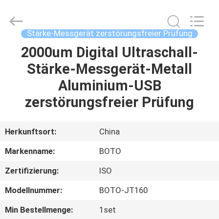
BOTO
GROUP
LTD.
All
Rights
Stärke-Messgerät zerstörungsfreier Prüfung
Reserved.
2000um Digital Ultraschall-
HAUS
Stärke-Messgerät-Metall
PRODUKTE
Aluminium-USB
zerstörungsfreier Prüfung
ÜBER
UNS
Herkunftsort:
China
Markenname:
BOTO
FABRIK-
Zertifizierung:
ISO
AUSFLUG
Modellnummer:
BOTO-JT160
QUALITÄTSKONTROLLE
Min Bestellmenge:
1set