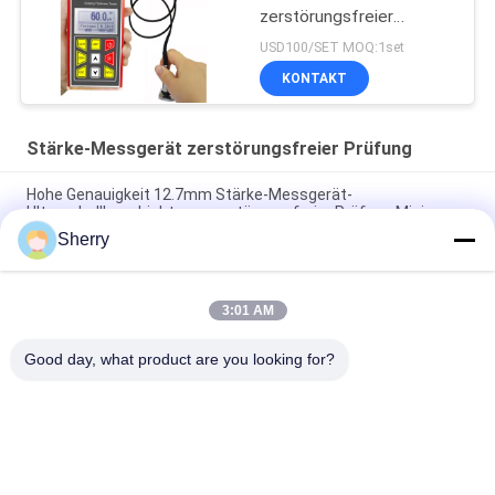
zerstörungsfreier
Prüfung
USD100/SET MOQ:1set
KONTAKT
Stärke-Messgerät zerstörungsfreier Prüfung
Hohe Genauigkeit 12.7mm Stärke-Messgerät-
Ultraschallbeschichtung zerstörungsfreier Prüfung Mini
Sherry
METALLstärke-Prüfvorrichtungs-Messgerät tragbares 1um
Mini Coatings JT160 Ultraschall
3:01 AM
Hintergrundbeleuchtungs-Maß-Metallmeter des
Ultraschallstärke-intelligentes Sensor-128x64 LED
Good day, what product are you looking for?
Beliebte Kategorien
Alle
Temperatur-
Klimatest-Kammern
Feuchtigkeits-Test-