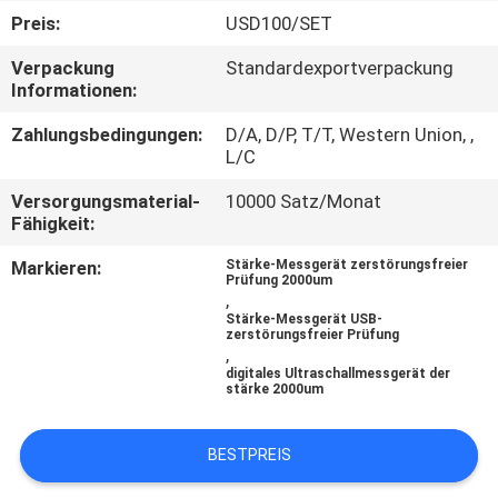
Preis:
USD100/SET
TRETEN
Verpackung
Standardexportverpackung
SIE
Informationen:
MIT
Zahlungsbedingungen:
D/A, D/P, T/T, Western Union, ,
UNS
L/C
IN
Versorgungsmaterial-
10000 Satz/Monat
Fähigkeit:
VERBINDUNG
Markieren:
Stärke-Messgerät zerstörungsfreier
Prüfung 2000um
,
FORDERN
Stärke-Messgerät USB-
zerstörungsfreier Prüfung
SIE EIN
,
digitales Ultraschallmessgerät der
ZITAT
stärke 2000um
SITEMAP
BESTPREIS