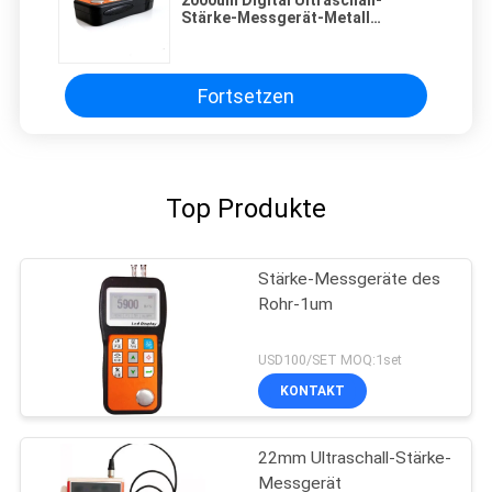
2000um Digital Ultraschall-
Stärke-Messgerät-Metall
Aluminium-USB zerstörungsfreier
Prüfung
Fortsetzen
Top Produkte
Stärke-Messgeräte des
Rohr-1um
USD100/SET MOQ:1set
KONTAKT
22mm Ultraschall-Stärke-
Messgerät