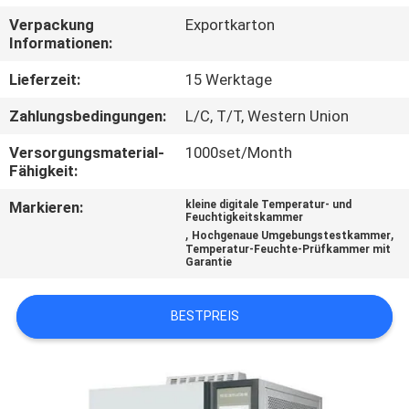
Verpackung
Exportkarton
TRETEN
Informationen:
SIE
Lieferzeit:
15 Werktage
MIT
Zahlungsbedingungen:
L/C, T/T, Western Union
UNS
Versorgungsmaterial-
1000set/Month
IN
Fähigkeit:
VERBINDUNG
Markieren:
kleine digitale Temperatur- und
Feuchtigkeitskammer
,
,
Hochgenaue Umgebungstestkammer
FORDERN
Temperatur-Feuchte-Prüfkammer mit
Garantie
SIE EIN
ZITAT
BESTPREIS
SITEMAP