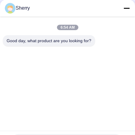
Sherry
Temperatur-Feuchtigkeit-Prüfkammer
Temperaturgenauigkeit ± 0,5°C mit Temperaturbereich -70°C
~ 180°C
6:54 AM
Temperatur-Feuchtigkeitsprüfkammer Hohe und niedrige
Temperaturprüfkammer für die Zuverlässigkeitsprüfung
Good day, what product are you looking for?
Beliebte Kategorien
Alle
Temperatur-
Klimatest-Kammern
Feuchtigkeits-Test-
Kammer
Salzsprühtestkammer
Labortrockenofen
Klimatische 
Labormuffelofen
Testkammer
Charpy-
Universalzugprüfmaschine
Auswirkungs-