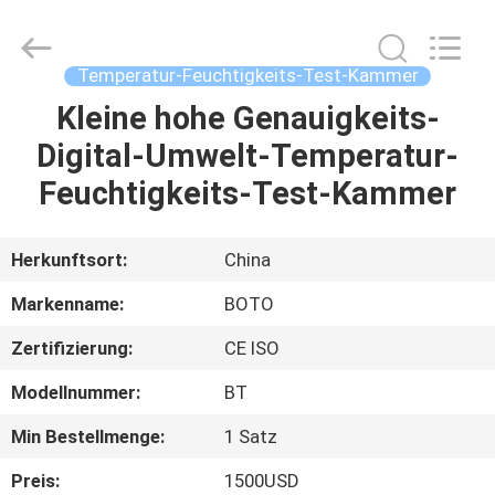
BOTO
GROUP
LTD.
All
Rights
Temperatur-Feuchtigkeits-Test-Kammer
Reserved.
Kleine hohe Genauigkeits-
HAUS
Digital-Umwelt-Temperatur-
PRODUKTE
Feuchtigkeits-Test-Kammer
ÜBER
Herkunftsort:
China
UNS
Markenname:
BOTO
Zertifizierung:
CE ISO
FABRIK-
Modellnummer:
BT
AUSFLUG
Min Bestellmenge:
1 Satz
QUALITÄTSKONTROLLE
Preis:
1500USD