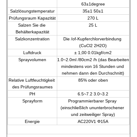
63±1degree
Salzlösungstemperatur
35±1 50±1
Prüfungsraum Kapazität
270 L
Salzen Sie die 
25 L
Behälterkapazität
Salzkonzentration
Die /of-Kupferchlorverbindung 
(CuCl2 2H2O)
Luftdruck
± 1,00 0.01kgf/cm2
Sprayvolumen
1.0~2.0ml /80cm2 /h (das Bearbeiten 
mindestens von 16 Stunden und 
nehmen dann den Durchschnitt)
Relative Luftfeuchtigkeit 
85% oder oben
des Prüfungsraumes
PH
6.5~7.2 3.0~3.2
Sprayform
Programmierbarer Spray 
(einschließlich ununterbrochener 
und zeitweiliger Spray)
Energie
AC220V1 Φ15A