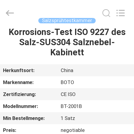
BOTO
GROUP
LTD.
All
Rights
Salzsprühtestkammer
Reserved.
Korrosions-Test ISO 9227 des
HAUS
Salz-SUS304 Salznebel-
PRODUKTE
Kabinett
ÜBER
Herkunftsort:
China
UNS
Markenname:
BOTO
Zertifizierung:
CE ISO
FABRIK-
Modellnummer:
BT-2001B
AUSFLUG
Min Bestellmenge:
1 Satz
QUALITÄTSKONTROLLE
Preis:
negotiable