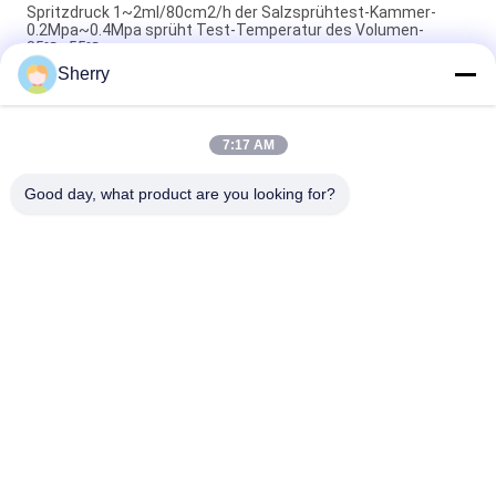
Spritzdruck 1~2ml/80cm2/h der Salzsprühtest-Kammer-
0.2Mpa~0.4Mpa sprüht Test-Temperatur des Volumen-
35℃~55℃
Sherry
95%RH mit Test-Zeit-Salz-Nebel-Korrosions-Test der
0.3mm~0.8mm Spray-Düsen-48hours~1000hours
7:17 AM
95%RH mit 0.3mm~0.8mm Test-Zeit-Salz-Nebel-Korrosions-
Salznebel-Korrosions-Test-Kammer
Good day, what product are you looking for?
Beliebte Kategorien
Alle
Temperatur-
Klimatest-Kammern
Feuchtigkeits-Test-
Kammer
Salzsprühtestkammer
Labortrockenofen
Klimatische 
Labormuffelofen
Testkammer