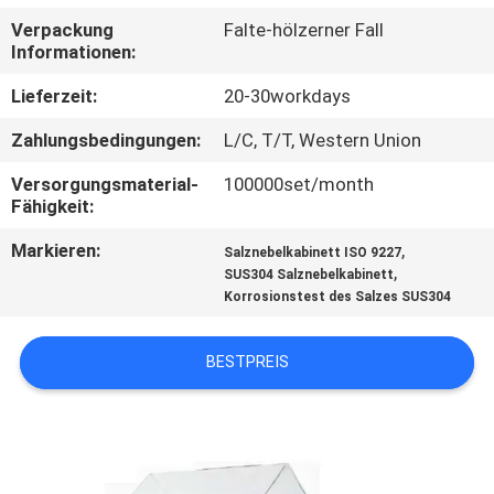
Verpackung
Falte-hölzerner Fall
TRETEN
Informationen:
SIE
Lieferzeit:
20-30workdays
MIT
Zahlungsbedingungen:
L/C, T/T, Western Union
UNS
Versorgungsmaterial-
100000set/month
IN
Fähigkeit:
VERBINDUNG
Markieren:
,
Salznebelkabinett ISO 9227
,
SUS304 Salznebelkabinett
Korrosionstest des Salzes SUS304
FORDERN
SIE EIN
BESTPREIS
ZITAT
SITEMAP