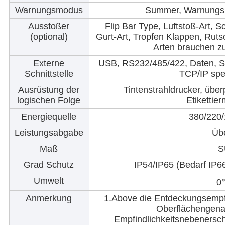
Warnungsmodus
Summer, Warnungs
Ausstoßer
Flip Bar Type, Luftstoß-Art, S
(optional)
Gurt-Art, Tropfen Klappen, Ruts
Arten brauchen z
Externe
USB, RS232/485/422, Daten, Sp
Schnittstelle
TCP/IP spei
Ausrüstung der
Tintenstrahldrucker, über
logischen Folge
Etikettie
Energiequelle
380/220
Leistungsabgabe
Üb
Maß
S
Grad Schutz
IP54/IP65 (Bedarf IP66
Umwelt
0
Anmerkung
1.Above die Entdeckungsempfin
Oberflächengenau
Empfindlichkeitsnebenersch