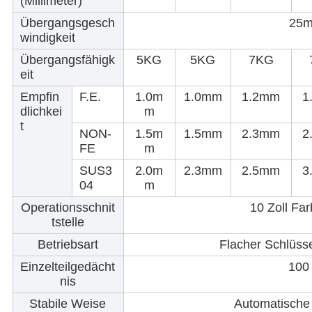
(Millimeter)
Übergangsgesch
25m
windigkeit
Übergangsfähigk
5KG
5KG
7KG
eit
Empfin
F.E.
1.0m
1.0mm
1.2mm
1
dlichkei
m
t
NON-
1.5m
1.5mm
2.3mm
2
FE
m
SUS3
2.0m
2.3mm
2.5mm
3
04
m
Operationsschnit
10 Zoll Far
tstelle
Betriebsart
Flacher Schlüsse
Einzelteilgedächt
100
nis
Stabile Weise
Automatisch