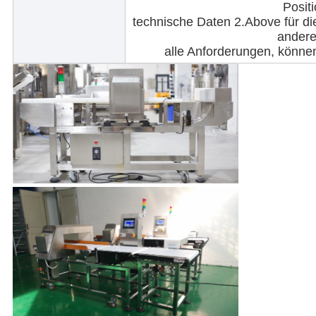
Positi
technische Daten 2.Above für di
andere
alle Anforderungen, könne