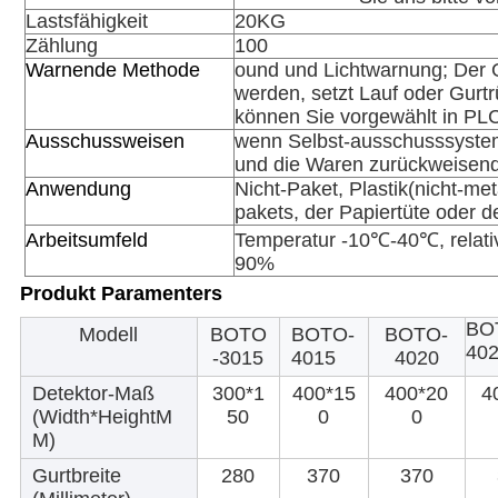
Lastsfähigkeit
20KG
Zählung
100
Warnende Methode
ound und Lichtwarnung; Der 
werden, setzt Lauf oder Gurtr
können Sie vorgewählt in PLC
Ausschussweisen
wenn Selbst-ausschusssystem 
und die Waren zurückweisen
Anwendung
Nicht-Paket, Plastik(nicht-me
pakets, der Papiertüte oder 
Arbeitsumfeld
Temperatur -10℃-40℃, relati
90%
Produkt Paramenters
BO
Modell
BOTO
BOTO-
BOTO-
40
-3015
4015
4020
Detektor-Maß
300*1
400*15
400*20
4
(Width*HeightM
50
0
0
M)
Gurtbreite
280
370
370