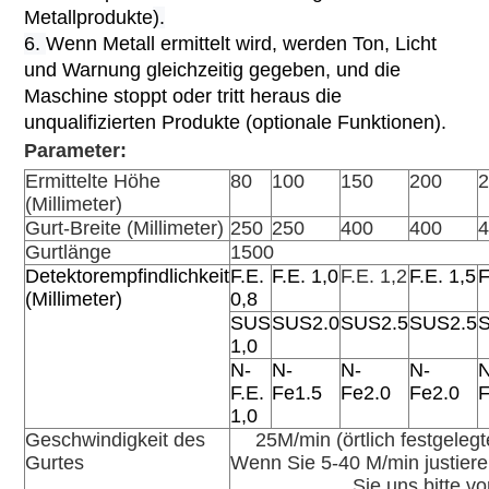
Metallprodukte
).
6.
Wenn Metall ermittelt wird, werden Ton, Licht
und Warnung gleichzeitig gegeben, und die
Maschine stoppt oder tritt heraus die
unqualifizierten Produkte (optionale Funktionen).
Parameter:
Ermittelte Höhe
80
100
150
200
2
(Millimeter)
Gurt-Breite (Millimeter)
250
250
400
400
4
Gurtlänge
1500
Detektorempfindlichkeit
F.E.
F.E. 1,0
F.E. 1,2
F.E. 1,5
F
(Millimeter)
0,8
SUS
SUS2.0
SUS2.5
SUS2.5
1,0
N-
N-
N-
N-
N
F.E.
Fe1.5
Fe2.0
Fe2.0
F
1,0
Geschwindigkeit des
25M/min (örtlich festgeleg
Gurtes
Wenn Sie 5-40 M/min justiere
Sie uns bitte vo