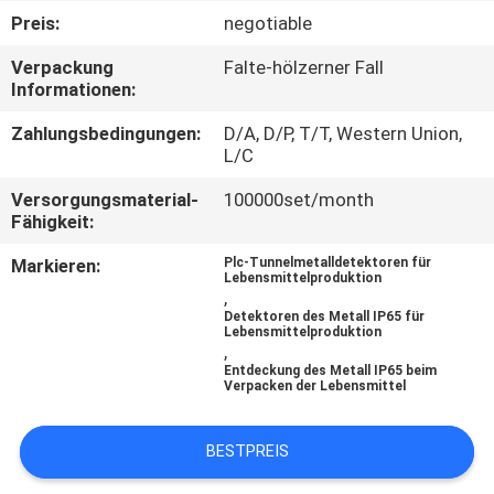
Preis:
negotiable
TRETEN
Verpackung
Falte-hölzerner Fall
SIE
Informationen:
MIT
Zahlungsbedingungen:
D/A, D/P, T/T, Western Union,
UNS
L/C
IN
Versorgungsmaterial-
100000set/month
Fähigkeit:
VERBINDUNG
Markieren:
Plc-Tunnelmetalldetektoren für
Lebensmittelproduktion
,
FORDERN
Detektoren des Metall IP65 für
Lebensmittelproduktion
SIE EIN
,
Entdeckung des Metall IP65 beim
ZITAT
Verpacken der Lebensmittel
SITEMAP
BESTPREIS