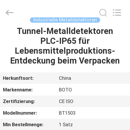
BOTO
GROUP
LTD.
All
Rights
Industrielle Metalldetektoren
Reserved.
Tunnel-Metalldetektoren
HAUS
PLC-IP65 für
PRODUKTE
Lebensmittelproduktions-
Entdeckung beim Verpacken
ÜBER
UNS
Herkunftsort:
China
Markenname:
BOTO
FABRIK-
Zertifizierung:
CE ISO
AUSFLUG
Modellnummer:
BT1503
QUALITÄTSKONTROLLE
Min Bestellmenge:
1 Satz