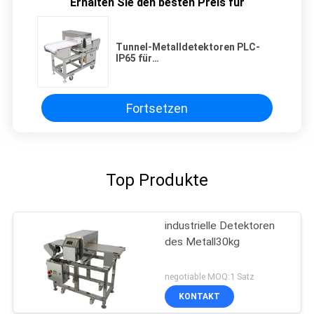
Erhalten Sie den besten Preis für
Tunnel-Metalldetektoren PLC-
IP65 für
Lebensmittelproduktions-
Entdeckung beim Verpacken
Fortsetzen
Top Produkte
industrielle Detektoren
des Metall30kg
negotiable MOQ:1 Satz
KONTAKT