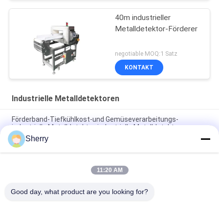
40m industrieller
Metalldetektor-Förderer
negotiable MOQ:1 Satz
KONTAKT
Industrielle Metalldetektoren
Förderband-Tiefkühlkost-und Gemüseverarbeitungs-
industrielle Metalldetektor-industrielle Metalldetektoren
Sherry
Tiefkühlkost-Gemüse, das industrielle Detektoren IP54
265VAC Metallverarbeitet
11:20 AM
Pharmazeutischer Metalldetektor-Förderer Pharma 170L
380V industrieller
Good day, what product are you looking for?
Beliebte Kategorien
Alle