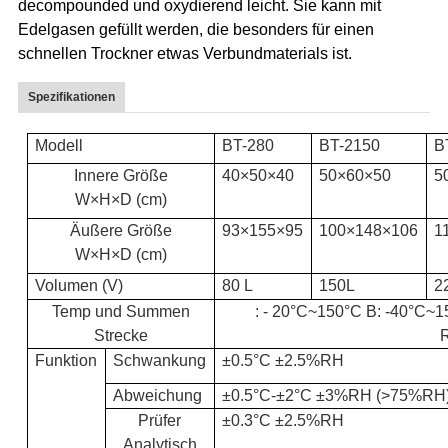
decompounded und oxydierend leicht. Sie kann mit
Edelgasen gefüllt werden, die besonders für einen
schnellen Trockner etwas Verbundmaterials ist.
Spezifikationen
Modell
BT-280
BT-2150
B
Innere Größe
40×50×40
50×60×50
5
W×H×D (cm)
Äußere Größe
93×155×95
100×148×106
1
W×H×D (cm)
Volumen (V)
80 L
150L
2
Temp und Summen
: - 20°C~150°C B: -40°C~
Strecke
Funktion
Schwankung
±0.5°C ±2.5%RH
Abweichung
±0.5°C-±2°C ±3%RH (>75%RH
Prüfer
±0.3°C ±2.5%RH
Analytisch