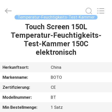
BOTO
GROUP
LTD.
All
Rights
Temperatur-Feuchtigkeits-Test-Kammer
Reserved.
Touch Screen 150L
HAUS
Temperatur-Feuchtigkeits-
PRODUKTE
Test-Kammer 150C
elektronisch
ÜBER
UNS
Herkunftsort:
China
Markenname:
BOTO
FABRIK-
Zertifizierung:
CE
AUSFLUG
Modellnummer:
BT
QUALITÄTSKONTROLLE
Min Bestellmenge:
1 Satz