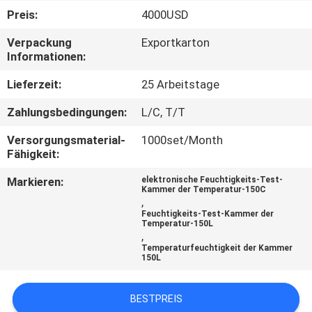
Preis:
4000USD
TRETEN
Verpackung
Exportkarton
SIE
Informationen:
MIT
Lieferzeit:
25 Arbeitstage
UNS
Zahlungsbedingungen:
L/C, T/T
IN
Versorgungsmaterial-
1000set/Month
VERBINDUNG
Fähigkeit:
Markieren:
elektronische Feuchtigkeits-Test-
FORDERN
Kammer der Temperatur-150C
,
SIE EIN
Feuchtigkeits-Test-Kammer der
Temperatur-150L
,
ZITAT
Temperaturfeuchtigkeit der Kammer
150L
SITEMAP
BESTPREIS