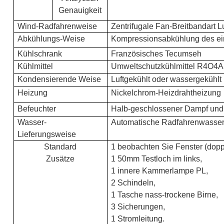
Genauigkeit
Wind-Radfahrenweise
Zentrifugale Fan-Breitbandart 
Abkühlungs-Weise
Kompressionsabkühlung des ei
Kühlschrank
Französisches Tecumseh
Kühlmittel
Umweltschutzkühlmittel R4O4
Kondensierende Weise
Luftgekühlt oder wassergekühlt
Heizung
Nickelchrom-Heizdrahtheizung
Befeuchter
Halb-geschlossener Dampf und
Wasser-
Automatische Radfahrenwasse
Lieferungsweise
Standard
1 beobachten Sie Fenster (dopp
Zusätze
1 50mm Testloch im links,
1 innere Kammerlampe PL,
2 Schindeln,
1 Tasche nass-trockene Birne,
3 Sicherungen,
1 Stromleitung.