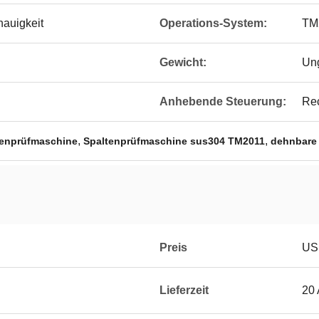
auigkeit
Operations-System:
TM
Gewicht:
Un
Anhebende Steuerung:
Rec
,
,
enprüfmaschine
Spaltenprüfmaschine sus304 TM2011
dehnbare
Preis
US
Lieferzeit
20 