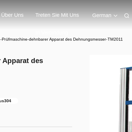
Über Uns
Treten Sie Mit Uns
German
In Verbindung
n-Prüfmaschine-dehnbarer Apparat des Dehnungsmesser-TM2011
 Apparat des
us304