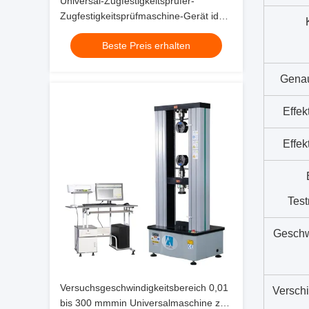
Universal-Zugfestigkeitsprüfer-
Zugfestigkeitsprüfmaschine-Gerät ideal
zur Kontrolle
Beste Preis erhalten
Genau
Effek
Effek
Tes
Geschw
Versuchsgeschwindigkeitsbereich 0,01
Versch
bis 300 mmmin Universalmaschine zur