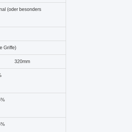
nal (oder besonders
 Griffe)
320mm
%
5%
5%