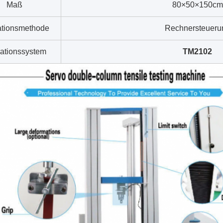
Maß
80×50×150cm
tionsmethode
Rechnersteueru
ationssystem
TM2102