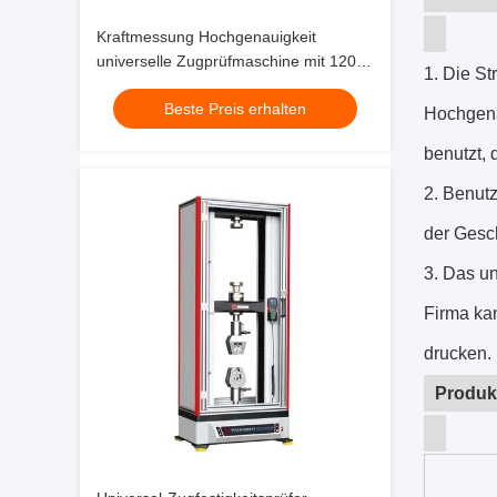
Kraftmessung Hochgenauigkeit
universelle Zugprüfmaschine mit 1200
1.
Die St
mm Dehnungsstrich
Beste Preis erhalten
Hochgenau
benutzt, 
2. Benutz
der Gesc
3. Das u
Firma ka
drucken.
Produk