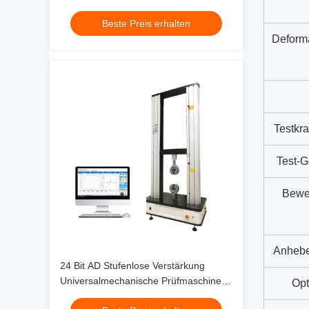
Zugprüfung mit hoher Auflösung
Beste Preis erhalten
Deform
Testkra
Test-G
Bewe
Anhebe
24 Bit AD Stufenlose Verstärkung
Universalmechanische Prüfmaschine
Opt
für die Materialprüfung