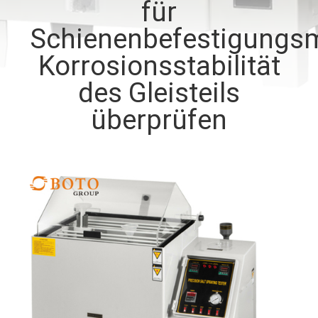
für
TRETEN
Schienenbefestigungsmi
SIE
Korrosionsstabilität
MIT
des Gleisteils
UNS
überprüfen
IN
VERBINDUNG
FORDERN
SIE EIN
ZITAT
SITEMAP