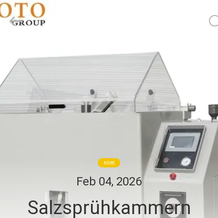
BOTO
GROUP
LTD.
All
Rights
Reserved.
HAUS
PRODUKTE
ÜBER
UNS
FABRIK-
NEWS
AUSFLUG
Feb 04, 2026
Salzsprühkammern
QUALITÄTSKONTROLLE